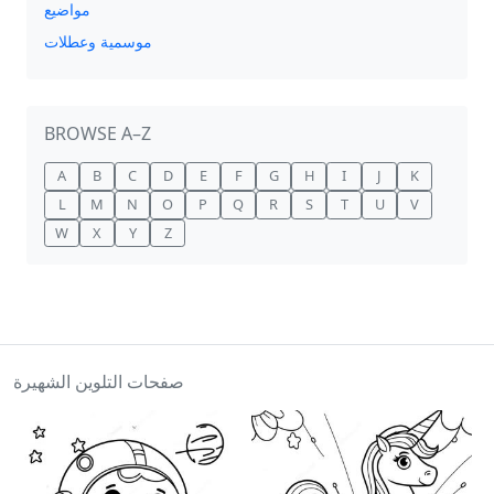
مواضيع
موسمية وعطلات
BROWSE A–Z
A
B
C
D
E
F
G
H
I
J
K
L
M
N
O
P
Q
R
S
T
U
V
W
X
Y
Z
صفحات التلوين الشهيرة