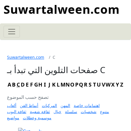
Suwartalween.com
Suwartalween.com
C
صفحات التلوين التي تبدأ بـ C
A
B
C
D
E
F
G
H
I
J
K
L
M
N
O
P
Q
R
S
T
U
V
W
X
Y
Z
تصفح حسب الموضوع
اهتمامات خاصة
المهن
المركبات
أنماط الفن
ألعاب
متنوع
شخصيات
سلسلة
خيال
ثقافة شعبية
ثقافة البوب
موسمية وعطلات
مواضيع