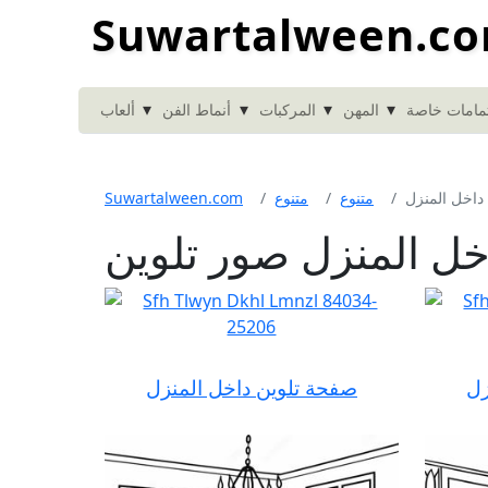
Suwartalween.c
▾
▾
▾
▾
مامات خاصة
المهن
المركبات
أنماط الفن
ألعاب
داخل المنزل
متنوع
متنوع
Suwartalween.com
خل المنزل صور تلوين
زل
صفحة تلوين داخل المنزل