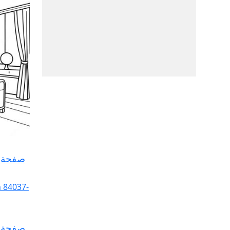
صفحة ت
صفحة ت