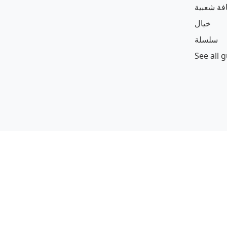
افة شعبية
خيال
سلسلة
See all 