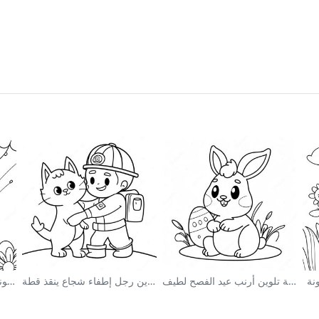
نة
صفحة تلوين أرنب عيد الفصح لطيف
صفحة تلوين رجل إطفاء شجاع ينقذ قطة
صفحة تلوين يونيكورن سحري في قوس قزح