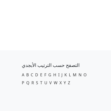
التصفح حسب الترتيب الأبجدي
A
B
C
D
E
F
G
H
I
J
K
L
M
N
O
P
Q
R
S
T
U
V
W
X
Y
Z