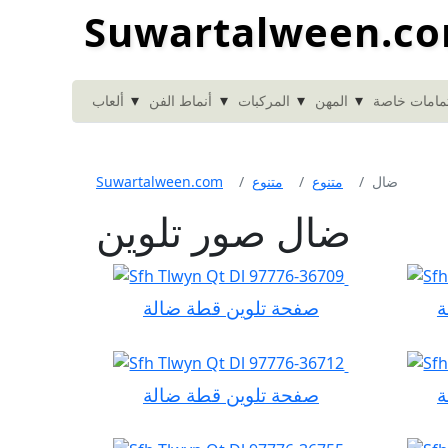
Suwartalween.c
▾
▾
▾
▾
مامات خاصة
المهن
المركبات
أنماط الفن
ألعاب
ضال
متنوع
متنوع
Suwartalween.com
ضال صور تلوين
ة
صفحة تلوين قطة ضالة
ة
صفحة تلوين قطة ضالة