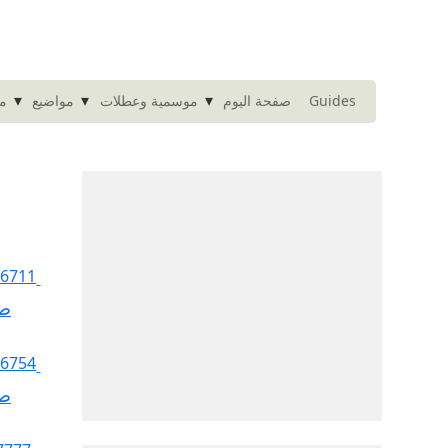
▾
▾
▾
Guides
صفحة اليوم
موسمية وعطلات
مواضيع
مت
صف
صف