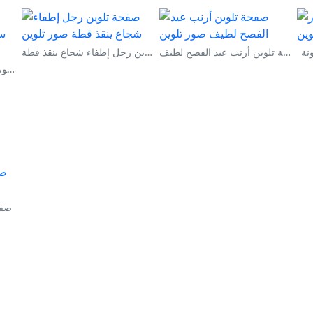
نة
صفحة تلوين أرنب عيد الفصح لطيف
صفحة تلوين رجل إطفاء شجاع ينقذ قطة
صفحة تلوين يونيكورن سحري في قوس قزح
صفح