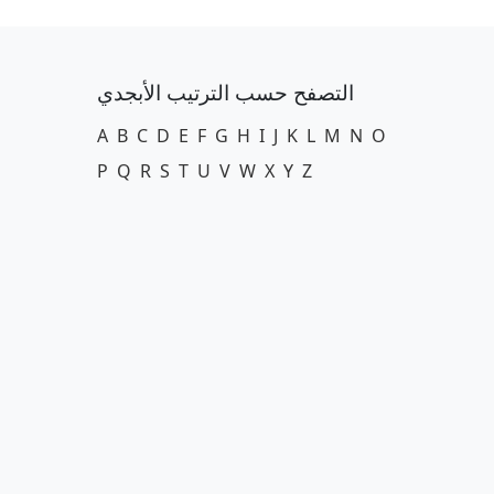
التصفح حسب الترتيب الأبجدي
A
B
C
D
E
F
G
H
I
J
K
L
M
N
O
P
Q
R
S
T
U
V
W
X
Y
Z