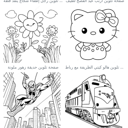
صفحة تلوين أرنب عيد الفصح لطيف
صفحة تلوين رجل إطفاء شجاع ينقذ قطة
صفحة تلوين هالو كيتي الظريفة مع رباط
صفحة تلوين حديقة زهور ملونة